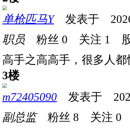
单枪匹马Y
发表于 2026-0
职员
粉丝
0
关注
1
股
高手之高高手，很多人都
3楼
m72405090
发表于 2026-0
副总监
粉丝
8
关注
0