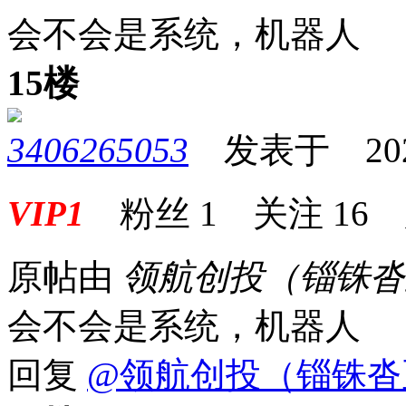
会不会是系统，机器人
15楼
3406265053
发表于 2026-
VIP1
粉丝
1
关注
16
原帖由
领航创投（锱铢
会不会是系统，机器人
回复
@领航创投（锱铢沓