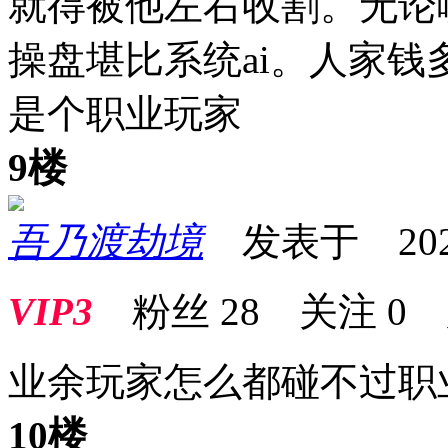
就得被他左右收割。无论
操盘堪比系统ai。人家
是个职业玩家
9楼
吾乃渡劫境
发表于 2026-0
VIP3
粉丝
28
关注
0
业余玩家怎么都碰不过职
10楼