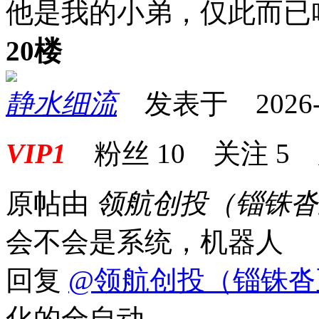
他是我的小弟，仅此而已
20楼
静水细流
发表于 2026-06
VIP1
粉丝
10
关注
5
原帖由
领航创投（锱铢
会不会是系统，机器人
回复
@领航创投（锱铢沓
化的全自动