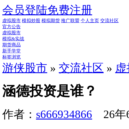
会员登陆
免费注册
虚拟股市
模拟炒股
模拟期货
推广联盟
个人主页
交流社区
官方公告
虚拟股市
模拟&实战
期货商品
新手学堂
标签浏览
游侠股市
»
交流社区
»
虚
涵德投资是谁？
作者：
s666934866
26年6