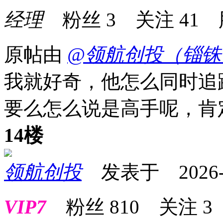
经理
粉丝
3
关注
41
原帖由
@领航创投（锱铢
我就好奇，他怎么同时追
要么怎么说是高手呢，肯
14楼
领航创投
发表于 2026-06
VIP7
粉丝
810
关注
3