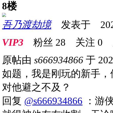
8楼
吾乃渡劫境
发表于 2026-0
VIP3
粉丝
28
关注
0
原帖由
s666934866
于 202
如题，我是刚玩的新手，
对他避之不及？
回复
@s666934866
：游侠