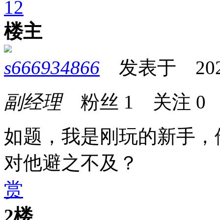
1
2
楼主
s666934866
发表于 2026-0
副经理
粉丝
1
关注
0
如题，我是刚玩的新手，
对他避之不及？
赏
2楼