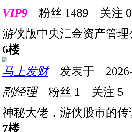
VIP9
粉丝
1489
关注
0
游侠版中央汇金资产管理
6楼
马上发财
发表于 2026-06
副经理
粉丝
1
关注
5
神秘大佬，游侠股市的传
7楼