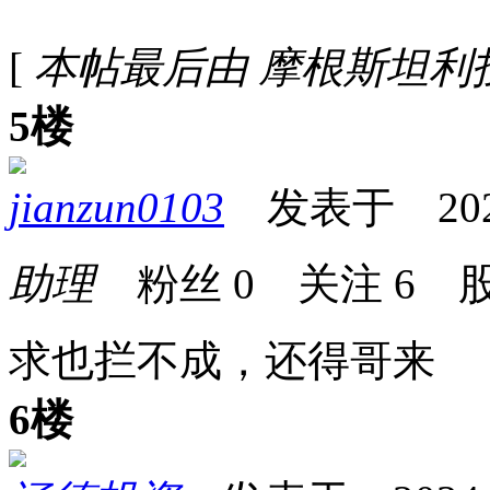
[
本帖最后由 摩根斯坦利投资基金
5楼
jianzun0103
发表于 2024-0
助理
粉丝
0
关注
6
股
求也拦不成，还得哥来
6楼