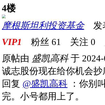
4楼
摩根斯坦利投资基金
发表于
VIP1
粉丝
61
关注
0
原帖由
盛凯高科
于 2024-
诚志股份现在给你机会抄
回复
@盛凯高科
：你别叫
完。小号都用上了。