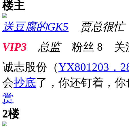
楼主
送豆腐的GK5
贾总很忙
VIP3
总监
粉丝
8
关
诚志股份
（
YX801203，28
会
抄底
了，你还钉着，你
赏
2楼