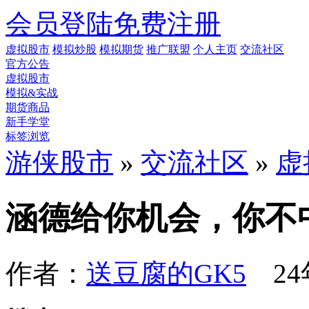
会员登陆
免费注册
虚拟股市
模拟炒股
模拟期货
推广联盟
个人主页
交流社区
官方公告
虚拟股市
模拟&实战
期货商品
新手学堂
标签浏览
游侠股市
»
交流社区
»
虚
涵德给你机会，你不
作者：
送豆腐的GK5
24年