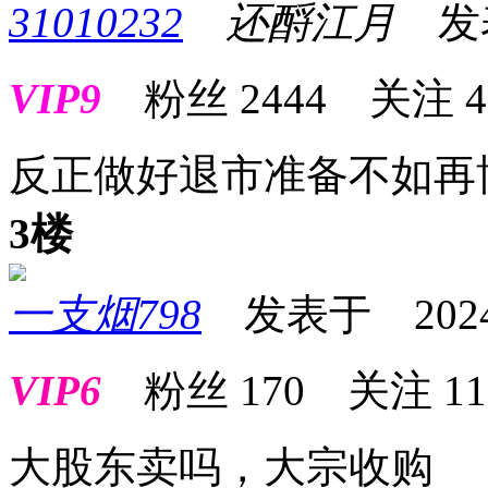
31010232
还酹江月
发表于
VIP9
粉丝
2444
关注
4
反正做好退市准备不如再
3楼
一支烟798
发表于 2024-0
VIP6
粉丝
170
关注
11
大股东卖吗，大宗收购